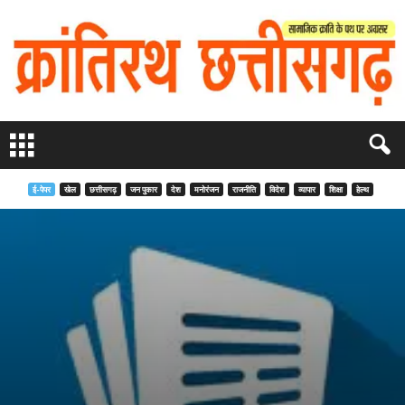
ई-पेपर
खेल
छत्तीसगढ़
जन पुकार
देश
मनोरंजन
राजनीति
विदेश
व्यापार
शिक्षा
हेल्थ