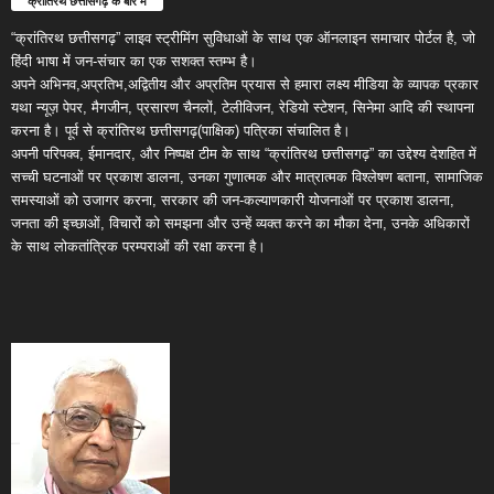
क्रांतिरथ छत्तीसगढ़ के बारे में
“क्रांतिरथ छत्तीसगढ़” लाइव स्ट्रीमिंग सुविधाओं के साथ एक ऑनलाइन समाचार पोर्टल है, जो
हिंदी भाषा में जन-संचार का एक सशक्त स्तम्भ है।
अपने अभिनव,अप्रतिभ,अद्वितीय और अप्रतिम प्रयास से हमारा लक्ष्य मीडिया के व्यापक प्रकार
यथा न्यूज़ पेपर, मैगजीन, प्रसारण चैनलों, टेलीविजन, रेडियो स्टेशन, सिनेमा आदि की स्थापना
करना है। पूर्व से क्रांतिरथ छत्तीसगढ़(पाक्षिक) पत्रिका संचालित है।
अपनी परिपक्व, ईमानदार, और निष्पक्ष टीम के साथ “क्रांतिरथ छत्तीसगढ़” का उद्देश्य देशहित में
सच्ची घटनाओं पर प्रकाश डालना, उनका गुणात्मक और मात्रात्मक विश्लेषण बताना, सामाजिक
समस्याओं को उजागर करना, सरकार की जन-कल्याणकारी योजनाओं पर प्रकाश डालना,
जनता की इच्छाओं, विचारों को समझना और उन्हें व्यक्त करने का मौका देना, उनके अधिकारों
के साथ लोकतांत्रिक परम्पराओं की रक्षा करना है।