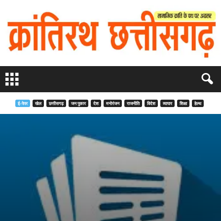
ई-पेपर
खेल
छत्तीसगढ़
जन पुकार
देश
मनोरंजन
राजनीति
विदेश
व्यापार
शिक्षा
हेल्थ