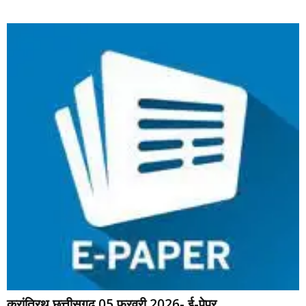
क्रांतिरथ छत्तीसगढ़ 05 फरवरी 2026- ई-पेपर