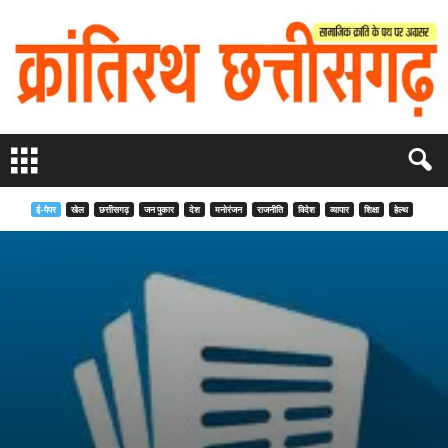
ई-पेपर
खेल
छत्तीसगढ़
जन पुकार
देश
मनोरंजन
राजनीति
विदेश
व्यापार
शिक्षा
हेल्थ