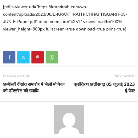
a
wi
h
nt
h
[pdfjs-viewer url=”https://krantirath.com/wp-
c
tt
at
er
ar
content/uploads/2023/06/E-KRANTIRATH-CHHATTISGARH-05-
e
er
s
e
e
JUN-E-Paper.pdf” attachment_id=”4251″ viewer_width=100%
b
A
st
viewer_height=800px fullscreen=true download=true print=true]
o
p
o
p
k
Previous article
Next article
छब्बीसवें दीक्षांत समारोह में मिली मोनिका
क्रांतिरथ छत्तीसगढ़ 05 जुलाई 2023
को डॉक्टरेट की उपाधि
ई-पेपर