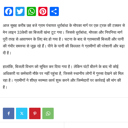
F
T
W
Pi
S
a
wi
h
nt
h
आज सुबह करीब छह बजे ग्राम पंचायत धुर्राबांधा के मोपका मार्ग पर एक ट्रक की टक्कर से
c
tt
at
er
ar
मेन लाइन 33केवी का बिजली खंभा टूट गया। जिससे धुर्राबांधा, मोपका और निपनिया मार्ग
e
er
s
e
e
पूरी तरह से आवागमन के लिए बंद हो गया है। घटना के बाद से ग्रामवासी बिजली और पानी
b
A
st
की गंभीर समस्या से जूझ रहे हैं। पीने के पानी की किल्लत ने ग्रामीणों की परेशानी और बढ़ा
दी है।
o
p
o
p
हालांकि, बिजली विभाग को सूचित कर दिया गया है। लेकिन घंटों बीतने के बाद भी कोई
k
अधिकारी या कर्मचारी मौके पर नहीं पहुंचा है, जिससे स्थानीय लोगों में गुस्सा देखने को मिल
रहा है। ग्रामीणों ने शीघ्र मरम्मत कार्य शुरू करने और जिम्मेदारों पर कार्रवाई की मांग की
है।