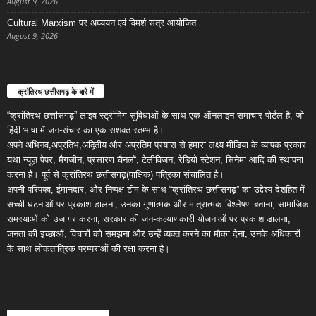
August 9, 2026
Cultural Marxism पर अध्ययन एवं विमर्श सत्र आयोजित
August 9, 2026
क्रांतिरथ छत्तीसगढ़ के बारे में
“क्रांतिरथ छत्तीसगढ़” लाइव स्ट्रीमिंग सुविधाओं के साथ एक ऑनलाइन समाचार पोर्टल है, जो
हिंदी भाषा में जन-संचार का एक सशक्त स्तम्भ है।
अपने अभिनव,अप्रतिभ,अद्वितीय और अप्रतिम प्रयास से हमारा लक्ष्य मीडिया के व्यापक प्रकार
यथा न्यूज़ पेपर, मैगजीन, प्रसारण चैनलों, टेलीविजन, रेडियो स्टेशन, सिनेमा आदि की स्थापना
करना है। पूर्व से क्रांतिरथ छत्तीसगढ़(पाक्षिक) पत्रिका संचालित है।
अपनी परिपक्व, ईमानदार, और निष्पक्ष टीम के साथ “क्रांतिरथ छत्तीसगढ़” का उद्देश्य देशहित में
सच्ची घटनाओं पर प्रकाश डालना, उनका गुणात्मक और मात्रात्मक विश्लेषण बताना, सामाजिक
समस्याओं को उजागर करना, सरकार की जन-कल्याणकारी योजनाओं पर प्रकाश डालना,
जनता की इच्छाओं, विचारों को समझना और उन्हें व्यक्त करने का मौका देना, उनके अधिकारों
के साथ लोकतांत्रिक परम्पराओं की रक्षा करना है।