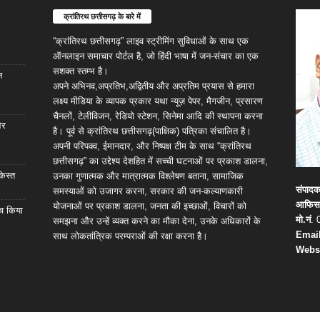
क्रांतिरथ छत्तीसगढ़ के बारे में
“क्रांतिरथ छत्तीसगढ़” लाइव स्ट्रीमिंग सुविधाओं के साथ एक
ऑनलाइन समाचार पोर्टल है, जो हिंदी भाषा में जन-संचार का एक
सशक्त स्तम्भ है।
न
अपने अभिनव,अप्रतिभ,अद्वितीय और अप्रतिम प्रयास से हमारा
लक्ष्य मीडिया के व्यापक प्रकार यथा न्यूज़ पेपर, मैगजीन, प्रसारण
चैनलों, टेलीविजन, रेडियो स्टेशन, सिनेमा आदि की स्थापना करना
और
है। पूर्व से क्रांतिरथ छत्तीसगढ़(पाक्षिक) पत्रिका संचालित है।
अपनी परिपक्व, ईमानदार, और निष्पक्ष टीम के साथ “क्रांतिरथ
छत्तीसगढ़” का उद्देश्य देशहित में सच्ची घटनाओं पर प्रकाश डालना,
किस्त
उनका गुणात्मक और मात्रात्मक विश्लेषण बताना, सामाजिक
संपाद
समस्याओं को उजागर करना, सरकार की जन-कल्याणकारी
आफिस
योजनाओं पर प्रकाश डालना, जनता की इच्छाओं, विचारों को
्च किया
मो.नं
. 
समझना और उन्हें व्यक्त करने का मौका देना, उनके अधिकारों के
Email
साथ लोकतांत्रिक परम्पराओं की रक्षा करना है।
Webs