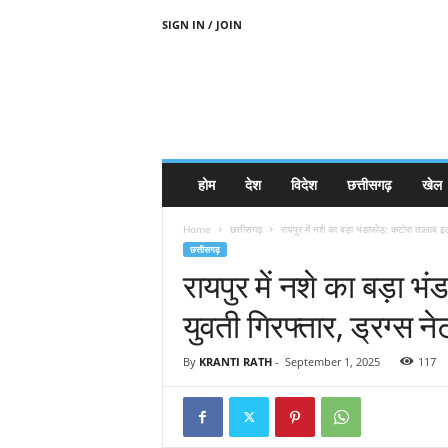
SIGN IN / JOIN
होम
देश
विदेश
छत्तीसगढ़
खेल
Home
छत्तीसगढ़
रायपुर में नशे का बड़ा भंडाफोड़: कटोरा तालाब इल
छत्तीसगढ़
रायपुर में नशे का बड़ा भ
युवती गिरफ्तार, ड्रग्स नेट
By
KRANTI RATH
-
September 1, 2025
117