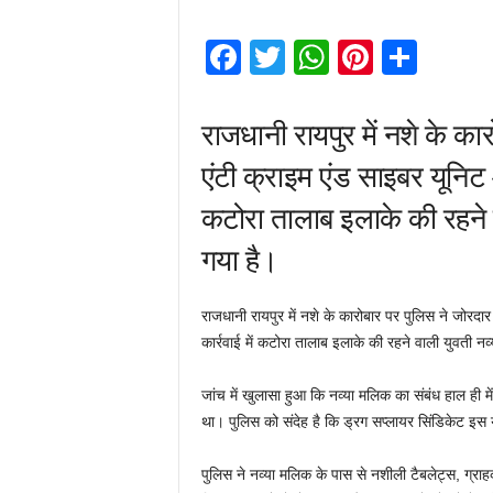
F
T
W
Pi
S
a
wi
h
nt
h
c
tt
at
er
ar
राजधानी रायपुर में नशे के का
e
er
s
e
e
एंटी क्राइम एंड साइबर यूनिट 
b
A
st
कटोरा तालाब इलाके की रहने 
o
p
गया है।
o
p
k
राजधानी रायपुर में नशे के कारोबार पर पुलिस ने जोरदा
कार्रवाई में कटोरा तालाब इलाके की रहने वाली युवती न
जांच में खुलासा हुआ कि नव्या मलिक का संबंध हाल ही 
था। पुलिस को संदेह है कि ड्रग सप्लायर सिंडिकेट इस 
पुलिस ने नव्या मलिक के पास से नशीली टैबलेट्स, ग्राहक