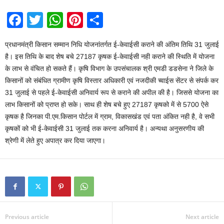
F
T
W
Pi
S
a
wi
h
nt
h
प्रधानमंत्री किसान सम्मान निधि योजनांतर्गत ई-केवाईसी कराने की अंतिम तिथि 31 जुलाई
c
tt
at
er
ar
है। इस तिथि के बाद शेष बचे 27187 कृषक ई-केवाईसी नही कराने की स्थिति में योजना
e
er
s
e
e
के लाभ से वंचित हो सकते हैं। कृषि विभाग के उपसंचालक श्री एमडी डडसेना ने जिले के
b
A
st
किसानों को संबंधित ग्रामीण कृषि विस्तार अधिकारी एवं नजदीकी च्वाईस सेंटर से संपर्क कर
31 जुलाई से पहले ई-केवाईसी अनिवार्य रूप से कराने की अपील की है। जिससे योजना का
o
p
लाभ किसानों को प्राप्त हो सके। साथ ही शेष बचे हुए 27187 कृषको में से 5700 ऐसे
o
p
कृषक है जिनका पी.एम.किसान पोर्टल में ग्राम, विकासखंड एवं पता अंकित नही है, वे सभी
k
कृषकों को भी ई-केवाईसी 31 जुलाई तक करना अनिवार्य है। अन्यथा अनुसरणीय की
श्रेणी में लेते हुए अपात्र कर दिया जाएगा।
Previous article
Next article