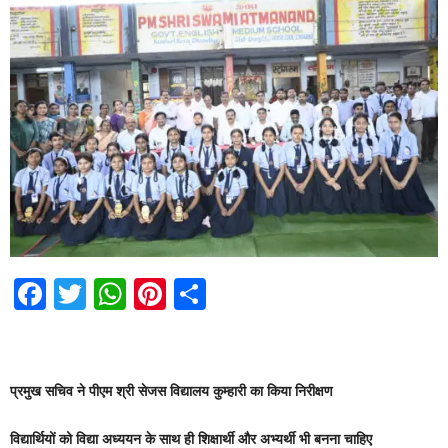
F
T
W
Pi
S
a
wi
h
nt
h
c
tt
at
er
ar
e
er
s
e
e
प्रमुख सचिव ने पीएम श्री सेजस विद्यालय कुम्हारी का किया निरीक्षण
b
A
st
विद्यार्थियों को विद्या अध्ययन के साथ ही शिक्षार्थी और अभ्यर्थी भी बनना चाहिए