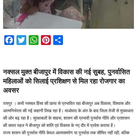
F
T
W
Pi
S
a
wi
h
nt
h
c
tt
at
er
ar
e
er
s
e
e
नक्सल मुक्त बीजापुर में विकास की नई सुबह, पुनर्वासित
b
A
st
महिलाओं को सिलाई प्रशिक्षण से मिल रहा रोजगार का
o
p
अवसर
o
p
रायपुर । कभी नक्सल हिंसा की छाया से प्रभावित रहा बीजापुर अब विकास, विश्वास और
k
आत्मनिर्भरता की नई कहानी लिख रहा है। माओवाद के अंत के बाद जिला तेजी से मुख्यधारा
की ओर बढ़ रहा है। सुरक्षाबलों के साहस, शासन की प्रभावी पुनर्वास नीति और प्रशासन
की सतत पहल ने बीजापुर को शांति एवं विकास के नए दौर में प्रवेश कराया है।
राज्य शासन की पुनर्वास नीति केवल आत्मसमर्पण या पुनर्वास तक सीमित नहीं रही, बल्कि