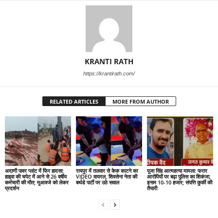
KRANTI RATH
https://krantirath.com/
RELATED ARTICLES
MORE FROM AUTHOR
अदाणी पावर प्लांट में फिर हादसा:
रायपुर में तलवार से केक काटने का
पूजा सिंह आत्महत्या मामला: फरार
हाइवा की चपेट में आने से 26 वर्षीय
VIDEO वायरल, शिवसेना नेता की
आरोपियों पर बढ़ा पुलिस का शिकंजा,
कर्मचारी की मौत; मुआवजे को लेकर
बर्थडे पार्टी पर उठे सवाल
इनाम 10-10 हजार; संपत्ति कुर्की की
प्रदर्शन
तैयारी