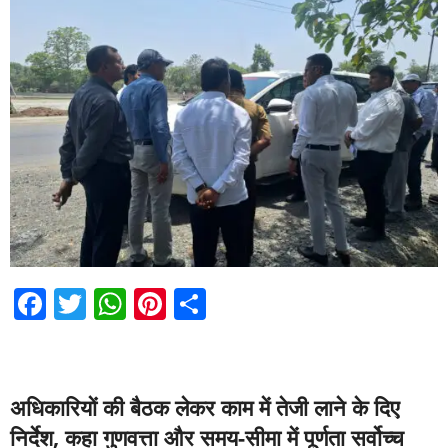
F
T
W
Pi
S
a
wi
h
nt
h
c
tt
at
er
ar
e
er
s
e
e
अधिकारियों की बैठक लेकर काम में तेजी लाने के दिए
b
A
st
निर्देश, कहा गुणवत्ता और समय-सीमा में पूर्णता सर्वोच्च