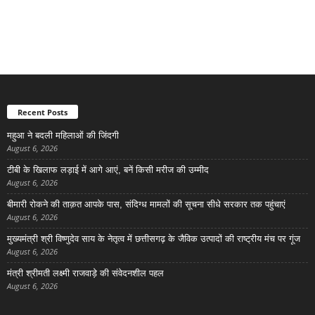
Recent Posts
महुआ ने बदली महिलाओं की जिंदगी
August 6, 2026
टीबी के खिलाफ लड़ाई में आगे आएं, बनें किसी मरीज की उम्मीद
August 6, 2026
बीमारी रोकने की ताक़त आपके पास, संदिग्ध मामलों की सूचना सीधे सरकार तक पहुंचाएं
August 6, 2026
मुख्यमंत्री श्री विष्णुदेव साय के नेतृत्व में छत्तीसगढ़ के जैविक उत्पादों की राष्ट्रीय मंच पर गूंज
August 6, 2026
मंत्री श्रीमती लक्ष्मी राजवाड़े की संवेदनशील पहल
August 6, 2026