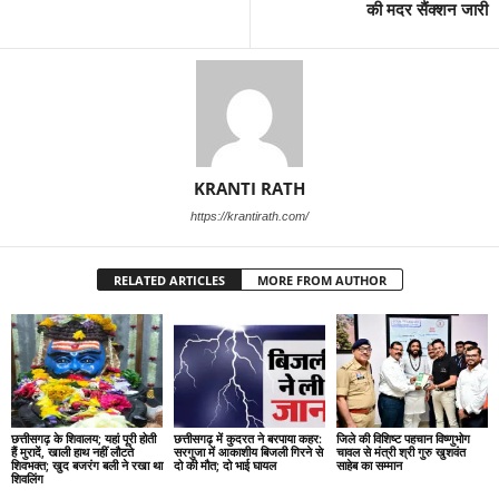
की मदर सैंक्शन जारी
KRANTI RATH
https://krantirath.com/
RELATED ARTICLES
MORE FROM AUTHOR
छत्तीसगढ़ के शिवालय; यहां पूरी होती
छत्तीसगढ़ में कुदरत ने बरपाया कहर:
जिले की विशिष्ट पहचान विष्णुभोग
हैं मुरादें, खाली हाथ नहीं लौटते
सरगुजा में आकाशीय बिजली गिरने से
चावल से मंत्री श्री गुरु खुशवंत
शिवभक्त; खुद बजरंग बली ने रखा था
दो की मौत; दो भाई घायल
साहेब का सम्मान
शिवलिंग