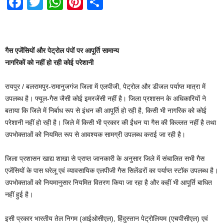
F
T
W
Pi
S
a
wi
h
nt
h
c
tt
at
er
ar
e
er
s
e
e
गैस एजेंसियों और पेट्रोल पंपों पर आपूर्ति सामान्य
b
A
st
नागरिकों को नहीं हो रही कोई परेशानी
o
p
रायपुर / बलरामपुर-रामानुजगंज जिला में एलपीजी, पेट्रोल और डीजल पर्याप्त मात्रा में
o
p
उपलब्ध है। फ्यूल-गैस जैसी कोई इमरजेंसी नहीं है। जिला प्रशासन के अधिकारियों ने
k
बताया कि जिले में निर्बाध रूप से इंधन की आपूर्ति हो रही है, किसी भी नागरिक को कोई
परेशानी नहीं हो रही है। जिले में किसी भी प्रकार की ईंधन या गैस की किल्लत नहीं है तथा
उपभोक्ताओं को नियमित रूप से आवश्यक सामग्री उपलब्ध कराई जा रही है।
जिला प्रशासन खाद्य शाखा से प्राप्त जानकारी के अनुसार जिले में संचालित सभी गैस
एजेंसियों के पास घरेलू एवं व्यावसायिक एलपीजी गैस सिलेंडरों का पर्याप्त स्टॉक उपलब्ध है।
उपभोक्ताओं को नियमानुसार नियमित वितरण किया जा रहा है और कहीं भी आपूर्ति बाधित
नहीं हुई है।
इसी प्रकार भारतीय तेल निगम (आईओसीएल), हिंदुस्तान पेट्रोलियम (एचपीसीएल) एवं