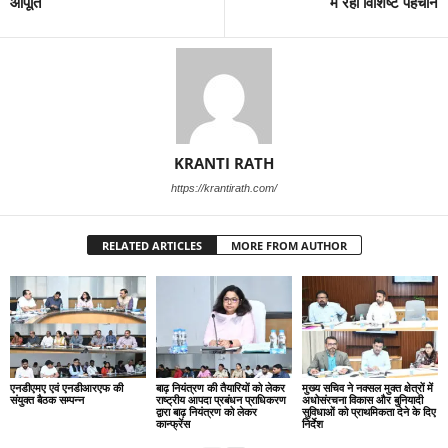
आपूर्ति
में रही विशिष्ट पहचान
KRANTI RATH
https://krantirath.com/
RELATED ARTICLES
MORE FROM AUTHOR
एनडीएमए एवं एनडीआरएफ की
बाढ़ नियंत्रण की तैयारियों को लेकर
मुख्य सचिव ने नक्सल मुक्त क्षेत्रों में
संयुक्त बैठक सम्पन्न
राष्ट्रीय आपदा प्रबंधन प्राधिकरण
अधोसंरचना विकास और बुनियादी
द्वारा बाढ़ नियंत्रण को लेकर
सुविधाओं को प्राथमिकता देने के दिए
कान्फ्रेंस
निर्देश