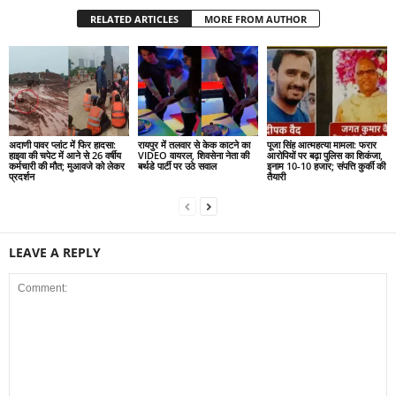
RELATED ARTICLES
MORE FROM AUTHOR
अदाणी पावर प्लांट में फिर हादसा:
रायपुर में तलवार से केक काटने का
पूजा सिंह आत्महत्या मामला: फरार
हाइवा की चपेट में आने से 26 वर्षीय
VIDEO वायरल, शिवसेना नेता की
आरोपियों पर बढ़ा पुलिस का शिकंजा,
कर्मचारी की मौत; मुआवजे को लेकर
बर्थडे पार्टी पर उठे सवाल
इनाम 10-10 हजार; संपत्ति कुर्की की
प्रदर्शन
तैयारी
LEAVE A REPLY