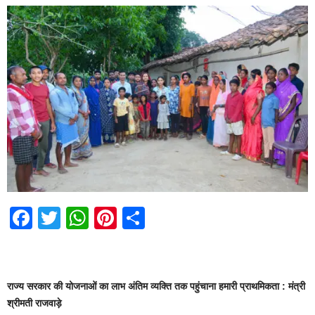
F
T
W
Pi
S
a
wi
h
nt
h
c
tt
at
er
ar
e
er
s
e
e
राज्य सरकार की योजनाओं का लाभ अंतिम व्यक्ति तक पहुंचाना हमारी प्राथमिकता : मंत्री
b
A
st
श्रीमती राजवाड़े