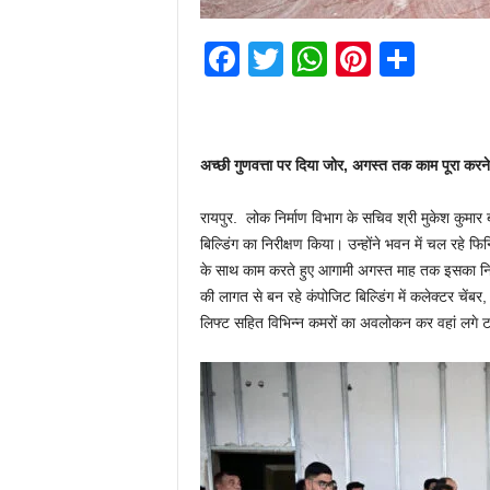
F
T
W
Pi
S
a
wi
h
nt
h
c
tt
at
er
ar
e
er
s
e
e
अच्छी गुणवत्ता पर दिया जोर, अगस्त तक काम पूरा करने क
b
A
st
रायपुर. लोक निर्माण विभाग के सचिव श्री मुकेश कुमार बंस
o
p
बिल्डिंग का निरीक्षण किया। उन्होंने भवन में चल रहे फिनि
o
p
के साथ काम करते हुए आगामी अगस्त माह तक इसका निर्माण
k
की लागत से बन रहे कंपोजिट बिल्डिंग में कलेक्टर चेंब
लिफ्ट सहित विभिन्न कमरों का अवलोकन कर वहां लगे टाइल्