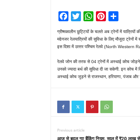
F
T
W
Pi
S
a
wi
h
nt
h
ग्रीष्‍मकालीन छुट्ट‍ियों के चलते अब ट्रेनों में यात्र‍ियों
c
tt
at
er
ar
मद्देनजर रेलयात्र‍ियों की सुव‍िधा के ल‍िए मौजूदा ट्रेनों म
e
er
s
e
e
इस द‍िशा में उत्‍तर पश्च‍िम रेलवे (North Western 
b
A
st
रेलवे जोन की तरफ से 04 ट्रेनों में अस्‍थाई कोच जोड़ने 
o
p
उनको ज्‍यादा बर्थ की सुव‍िधा दी जा सकेगी. इन कोच में द्
o
p
अस्‍थाई कोच जुड़ने से राजस्‍थान, हर‍ियाणा, पंजाब और
k
Previous article
आज से बदल गए बैंकिंग नियम, साल में ₹20 लाख से 