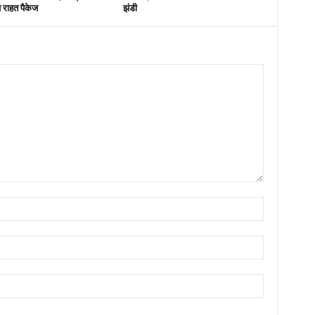
ष राहत पैकेज
झंडी