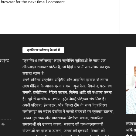
 browser for the next time I comment.
क्रांतिरथ छत्तीसगढ़ के बारे में
्कृष्ट
“क्रांतिरथ छत्तीसगढ़” लाइव स्ट्रीमिंग सुविधाओं के साथ एक
ऑनलाइन समाचार पोर्टल है, जो हिंदी भाषा में जन-संचार का एक
सशक्त स्तम्भ है।
अपने अभिनव,अप्रतिभ,अद्वितीय और अप्रतिम प्रयास से हमारा
लक्ष्य मीडिया के व्यापक प्रकार यथा न्यूज़ पेपर, मैगजीन, प्रसारण
चैनलों, टेलीविजन, रेडियो स्टेशन, सिनेमा आदि की स्थापना करना
है। पूर्व से क्रांतिरथ छत्तीसगढ़(पाक्षिक) पत्रिका संचालित है।
अपनी परिपक्व, ईमानदार, और निष्पक्ष टीम के साथ “क्रांतिरथ
छत्तीसगढ़” का उद्देश्य देशहित में सच्ची घटनाओं पर प्रकाश डालना,
उनका गुणात्मक और मात्रात्मक विश्लेषण बताना, सामाजिक
संपाद
 नई
समस्याओं को उजागर करना, सरकार की जन-कल्याणकारी
आफिस
योजनाओं पर प्रकाश डालना, जनता की इच्छाओं, विचारों को