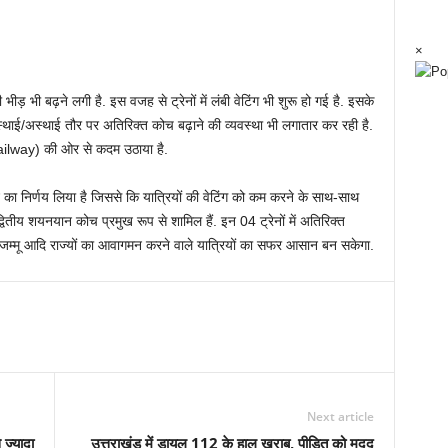
×
 की भीड़ भी बढ़ने लगी है. इस वजह से ट्रेनों में लंबी वेट‍िंग भी शुरू हो गई है. इसके
ें स्‍थाई/अस्‍थाई तौर पर अत‍िर‍िक्‍त कोच बढ़ाने की व्‍यवस्‍था भी लगातार कर रही है.
Railway) की ओर से कदम उठाया है.
का न‍िर्णय ल‍िया है ज‍िससे क‍ि यात्र‍ियों की वेट‍िंग को कम करने के साथ-साथ
व‍ितीय शयनयान कोच प्रमुख रूप से शाम‍िल हैं. इन 04 ट्रेनों में अत‍िर‍िक्‍त
 जम्‍मू आद‍ि राज्‍यों का आवागमन करने वाले यात्र‍ियों का सफर आसान बन सकेगा.
Next article
ज्यादा
उत्तराखंड में डायल 112 के हाल खराब, पीड़ित को मदद