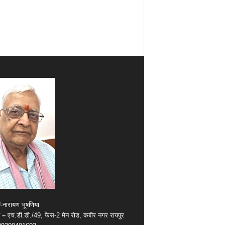
क
-नारायण भूषणिया
 –
एच.डी.डी./49, फेस-2 मेन रोड, कबीर नगर रायपुर