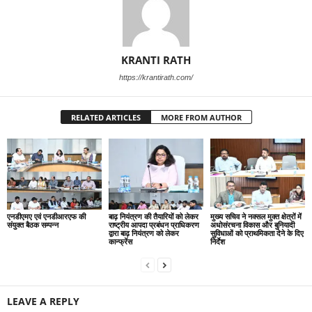
KRANTI RATH
https://krantirath.com/
RELATED ARTICLES
MORE FROM AUTHOR
एनडीएमए एवं एनडीआरएफ की
बाढ़ नियंत्रण की तैयारियों को लेकर
मुख्य सचिव ने नक्सल मुक्त क्षेत्रों में
संयुक्त बैठक सम्पन्न
राष्ट्रीय आपदा प्रबंधन प्राधिकरण
अधोसंरचना विकास और बुनियादी
द्वारा बाढ़ नियंत्रण को लेकर
सुविधाओं को प्राथमिकता देने के दिए
कान्फ्रेंस
निर्देश
LEAVE A REPLY