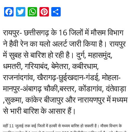
F
T
W
Pi
S
a
wi
h
nt
h
c
tt
at
er
ar
रायपुर- छत्तीसगढ़ के 16 जिलों में मौसम विभाग
e
er
s
e
e
ने हैवी रेन का यलो अलर्ट जारी किया है। रायपुर
b
A
st
में सुबह से बारिश हो रही है। दुर्ग, महासमुंद,
o
p
धमतरी, गरियाबंद, बेमेतरा, कबीरधाम,
o
p
राजनांदगांव, खैरागढ़-छुईखदान-गंडई, मोहला-
k
मानपुर-अंबागढ़ चौकी,बस्तर, कोंडागांव, दंतेवाड़ा
,सुकमा, कांकेर बीजापुर और नारायणपुर में मध्यम
से भारी बारिश के आसार हैं।
वहीं 11 जुलाई तक कई जिलों में हल्की से मध्यम बारिश हो सकती है। माैसम विभाग के