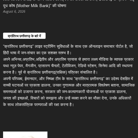
दूध कोष (Mother Milk Bank)” की घोषणा
August 6, 2026
क्रांतिरथ छत्तीसगढ़ के बारे में
“क्रांतिरथ छत्तीसगढ़” लाइव स्ट्रीमिंग सुविधाओं के साथ एक ऑनलाइन समाचार पोर्टल है, जो
हिंदी भाषा में जन-संचार का एक सशक्त स्तम्भ है।
अपने अभिनव,अप्रतिभ,अद्वितीय और अप्रतिम प्रयास से हमारा लक्ष्य मीडिया के व्यापक प्रकार
यथा न्यूज़ पेपर, मैगजीन, प्रसारण चैनलों, टेलीविजन, रेडियो स्टेशन, सिनेमा आदि की स्थापना
करना है। पूर्व से क्रांतिरथ छत्तीसगढ़(पाक्षिक) पत्रिका संचालित है।
अपनी परिपक्व, ईमानदार, और निष्पक्ष टीम के साथ “क्रांतिरथ छत्तीसगढ़” का उद्देश्य देशहित में
सच्ची घटनाओं पर प्रकाश डालना, उनका गुणात्मक और मात्रात्मक विश्लेषण बताना, सामाजिक
समस्याओं को उजागर करना, सरकार की जन-कल्याणकारी योजनाओं पर प्रकाश डालना,
जनता की इच्छाओं, विचारों को समझना और उन्हें व्यक्त करने का मौका देना, उनके अधिकारों
के साथ लोकतांत्रिक परम्पराओं की रक्षा करना है।