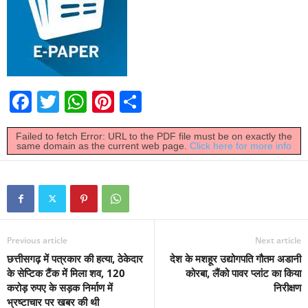
F
T
W
Pi
S
a
wi
h
nt
h
Failed to fetch Error: URL to the PDF file must be on exactly the
c
tt
at
er
ar
same domain as the current web page.
Click here for more info
e
er
s
e
e
b
A
st
o
p
o
p
Previous article
Next article
k
छत्तीसगढ़ में पत्रकार की हत्या, ठेकेदार
देश के मशहूर उद्योगपति गौतम अडानी
के सेप्टिक टैंक में मिला शव, 120
कोरबा, लैंको पावर प्लांट का किया
करोड़ रुपए के सड़क निर्माण में
निरीक्षण
भ्रष्टाचार पर खबर की थी