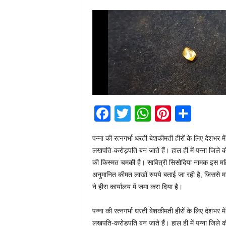
F
T
W
Pi
S
a
wi
h
nt
h
पन्ना की रत्नगर्भा धरती बेशकीमती हीरों के लिए देशभर मे
c
tt
at
er
ar
लखपति-करोड़पति बन जाते हैं। हाल ही में पन्ना जिले
e
er
s
e
e
की किस्मत चमकी है। सावित्री सिसोदिया नामक इस महि
b
A
st
अनुमानित कीमत लाखों रुपये बताई जा रही है, जिससे 
ने हीरा कार्यालय में जमा करा दिया है।
o
p
o
p
पन्ना की रत्नगर्भा धरती बेशकीमती हीरों के लिए देशभर मे
लखपति-करोड़पति बन जाते हैं। हाल ही में पन्ना जिले