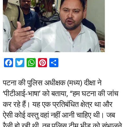
F
T
W
Pi
S
a
wi
h
nt
h
c
tt
at
er
ar
पटना की पुलिस अधीक्षक (मध्य) दीक्षा ने
e
er
s
e
e
‘पीटीआई-भाषा’ को बताया, ‘‘हम घटना की जांच
b
A
st
कर रहे हैं। यह एक प्रतिबंधित क्षेत्र था और
o
p
ऐसी कोई वस्तु वहां नहीं आनी चाहिए थी। जब
o
p
रैली हो रही थी, तब पुलिस टीम भीड़ को संभालने
k