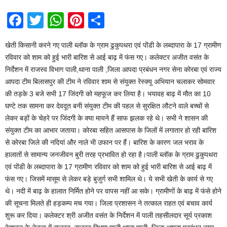
F
T
W
Pi
S
a
wi
h
nt
h
खेती किसानी करने गए पाली ब्लॉक के ग्राम ढुकुपथरा एवं पोंडी के लब्दापारा के 17 ग्रामीण
c
tt
at
er
ar
रविवार को शाम को हुई भारी बारिश से आई बाढ़ में फंस गए। कलेक्टर अजीत वसंत के
e
er
s
e
e
निर्देशन में राजस्व विभाग पाली,थाना पाली ,जिला आपदा प्रबंधन नगर सेना कोरबा एवं राज्य
b
A
st
आपदा टीम बिलासपुर की टीम ने रविवार शाम से संयुक्त रेस्क्यू अभियान चलाकर सोमवार
की तड़के 3 बजे सभी 17 जिंदगी को महफूज कर लिया है। भयावह बाढ़ में मौत का 10
o
p
घण्टे तक सामना कर देवदूत बनी संयुक्त टीम की पहल से सुरक्षित लौटने वाले बच्चों से
o
p
लेकर बड़ों के चेहरे पर जिंदगी के क्या मायने हैं साफ झलक रहे थे। सभी ने शासन की
k
संयुक्त टीम का आभार जताया। कोरबा सहित आसपास के जिलों में लगातार हो रही बारिश
से कोरबा जिले की नदियां और नाले भी उफान पर हैं। बारिश के कारण जल भराव के
हालातों से सामान्य जनजीवन बुरी तरह प्रभावित हो रहा है।पाली ब्लॉक के ग्राम ढुकुपथरा
एवं पोंडी के लब्दापारा के 17 ग्रामीण रविवार को शाम को हुई भारी बारिश से आई बाढ़ में
फंस गए। जिसमें मासूम से लेकर बड़े बुजुर्ग सभी शामिल थे। ये सभी खेती के कार्य से गए
थे। नदी में बाढ़ के हालात निर्मित होने पर वापस नहीं आ सके। ग्रामीणों के बाढ़ में फंसे होने
की सूचना मिलते ही हड़कम्प मच गया। जिला प्रशासन ने तत्काल राहत एवं बचाव कार्य
शुरू कर दिया। कलेक्टर श्री अजीत वसंत के निर्देशन में पाली तहसीलदार सूर्य प्रकाश