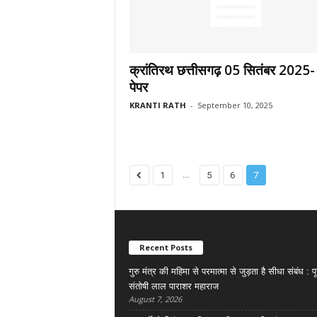
क्रांतिरथ छत्तीसगढ़ 05 सितंबर 2025-
पेपर
KRANTI RATH
-
September 10, 2025
...
1
5
6
7
Recent Posts
गुरु मंत्र की महिमा से परमात्मा से जुड़ता है सीधा संबंध : पू
संतोषी लाल पाराशर महाराज
August 7, 2026