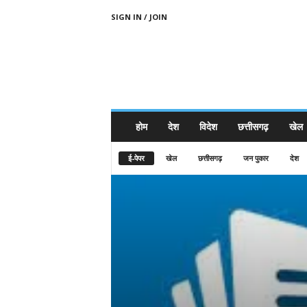
SIGN IN / JOIN
होम
देश
विदेश
छत्तीसगढ़
खेल
ई-पेपर
खेल
छत्तीसगढ़
जन पुकार
देश