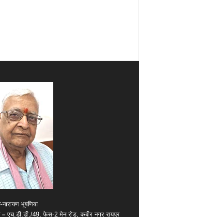
क
-नारायण भूषणिया
 –
एच.डी.डी./49, फेस-2 मेन रोड, कबीर नगर रायपुर