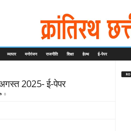
व्यापार
मनोरंजन
राजनीति
शिक्षा
हेल्थ
ई-पेपर
RO 
 अगस्त 2025- ई-पेपर
0