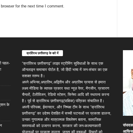
 browser for the next time I comment.
क्रांतिरथ छत्तीसगढ़ के बारे में
ड़ी पहल-
“क्रांतिरथ छत्तीसगढ़” लाइव स्ट्रीमिंग सुविधाओं के साथ एक
ा
ऑनलाइन समाचार पोर्टल है, जो हिंदी भाषा में जन-संचार का एक
सशक्त स्तम्भ है।
अपने अभिनव,अप्रतिभ,अद्वितीय और अप्रतिम प्रयास से हमारा
लक्ष्य मीडिया के व्यापक प्रकार यथा न्यूज़ पेपर, मैगजीन, प्रसारण
चैनलों, टेलीविजन, रेडियो स्टेशन, सिनेमा आदि की स्थापना करना
है। पूर्व से क्रांतिरथ छत्तीसगढ़(पाक्षिक) पत्रिका संचालित है।
िएशन के
अपनी परिपक्व, ईमानदार, और निष्पक्ष टीम के साथ “क्रांतिरथ
छत्तीसगढ़” का उद्देश्य देशहित में सच्ची घटनाओं पर प्रकाश डालना,
उनका गुणात्मक और मात्रात्मक विश्लेषण बताना, सामाजिक
संपाद
ान
समस्याओं को उजागर करना, सरकार की जन-कल्याणकारी
आफिस
योजनाओं पर प्रकाश डालना, जनता की इच्छाओं, विचारों को