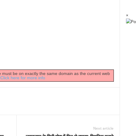
×
ile must be on exactly the same domain as the current web
.
Click here for more info
Next article