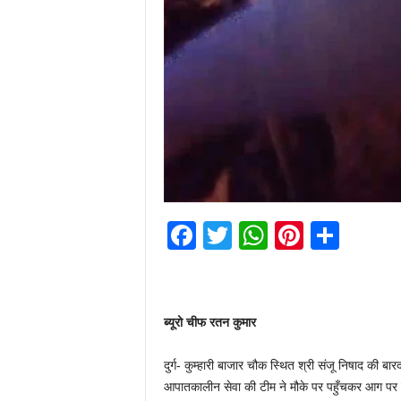
F
T
W
Pi
S
a
wi
h
nt
h
c
tt
at
er
ar
e
er
s
e
e
ब्यूरो चीफ रतन कुमार
b
A
st
दुर्ग- कुम्हारी बाजार चौक स्थित श्री संजू निषाद की ब
o
p
आपातकालीन सेवा की टीम ने मौके पर पहुँचकर आग पर क