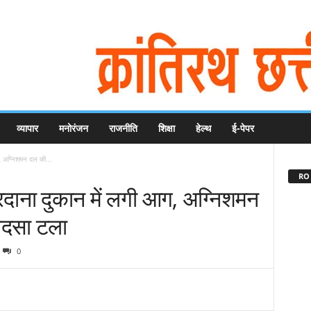
व्यापार
मनोरंजन
राजनीति
शिक्षा
हेल्थ
ई-पेपर
आग, अग्निशमन दल की...
RO 
बारदाना दुकान में लगी आग, अग्निशमन
हादसा टला
0