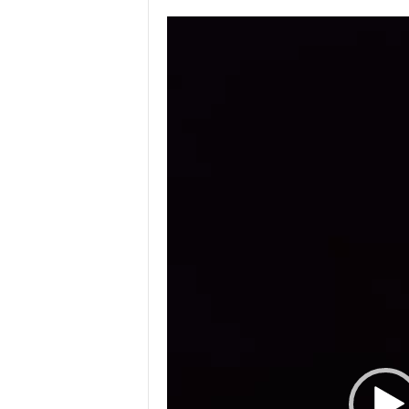
Video
Player