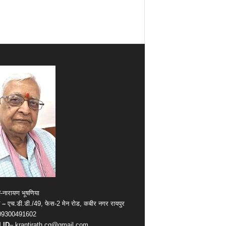
क
-नारायण भूषणिया
 –
एच.डी.डी./49, फेस-2 मेन रोड, कबीर नगर रायपुर
09300491602
 ID
– krantirath.cg@gmail.com