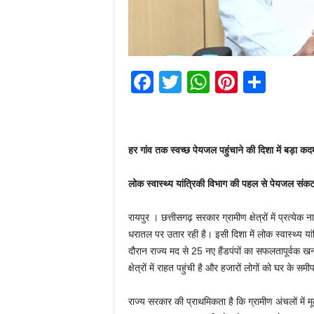
F
T
W
Pi
S
a
wi
h
nt
h
c
tt
at
er
ar
e
er
s
e
e
हर गांव तक स्वच्छ पेयजल पहुंचाने की दिशा में बड़ा कदम,
b
A
st
लोक स्वास्थ्य यांत्रिकी विभाग की पहल से पेयजल संकट वा
o
p
o
p
रायपुर । छत्तीसगढ़ सरकार ग्रामीण क्षेत्रों में प्रत्ये
k
धरातल पर उतार रही है। इसी दिशा में लोक स्वास्थ्य यांत्र
दौरान राज्य मद से 25 नए हैंडपंपों का सफलतापूर्वक 
क्षेत्रों में राहत पहुंची है और हजारों लोगों को घर के 
राज्य सरकार की प्राथमिकता है कि ग्रामीण अंचलों में म