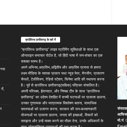
क्रांतिरथ छत्तीसगढ़ के बारे में
“क्रांतिरथ छत्तीसगढ़” लाइव स्ट्रीमिंग सुविधाओं के साथ एक
ऑनलाइन समाचार पोर्टल है, जो हिंदी भाषा में जन-संचार का एक
सशक्त स्तम्भ है।
अपने अभिनव,अप्रतिभ,अद्वितीय और अप्रतिम प्रयास से हमारा
ा गया
लक्ष्य मीडिया के व्यापक प्रकार यथा न्यूज़ पेपर, मैगजीन, प्रसारण
चैनलों, टेलीविजन, रेडियो स्टेशन, सिनेमा आदि की स्थापना करना
है। पूर्व से क्रांतिरथ छत्तीसगढ़(पाक्षिक) पत्रिका संचालित है।
में,
अपनी परिपक्व, ईमानदार, और निष्पक्ष टीम के साथ “क्रांतिरथ
छत्तीसगढ़” का उद्देश्य देशहित में सच्ची घटनाओं पर प्रकाश डालना,
उनका गुणात्मक और मात्रात्मक विश्लेषण बताना, सामाजिक
संपाद
रण
समस्याओं को उजागर करना, सरकार की जन-कल्याणकारी
आफिस
योजनाओं पर प्रकाश डालना, जनता की इच्छाओं, विचारों को
मो.नं
. 
समझना और उन्हें व्यक्त करने का मौका देना, उनके अधिकारों के
Email
साथ लोकतांत्रिक परम्पराओं की रक्षा करना है।