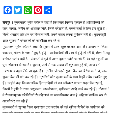
F
T
W
Pi
S
a
wi
h
nt
h
रायपुर ।
मुख्यमंत्री भूपेश बघेल ने कहा है कि हमारा निरंतर प्रयास है आदिवासियों को
c
tt
at
er
ar
जल, जंगल, जमीन का अधिकार मिले, जिन्हें परेशानी है, उनसे चर्चा के लिए द्वार खुले हैं।
e
er
s
e
e
जिन्हें भारतीय संविधान पर विश्वास नहीं, उनसे संवाद करना मुमकिन नहीं है। मुख्यमंत्री
b
A
st
आज सुकमा में प्रेसवार्ता को सम्बोधित कर रहे थे।
मुख्यमंत्री भूपेश बघेल ने कहा कि सुकमा में आज बहुत बदलाव आया है। आवागमन, शिक्षा,
o
p
स्वास्थ्य, पोषण के स्तर में हुई है वृद्धि। आदिवासियों की आय में वृद्धि हो रही है, क्षेत्र में लघु
o
p
वनोपज खरीद बढ़ी है। अंदरूनी क्षेत्रों में राशन दुकान खोले जा रहे हैं, बंद पड़े स्कूलों का
k
पुनः संचालन हो रहा है। सुकमा, जहां से नक्सलवाद की शुरुआत हुई थी, आज वहां
नक्सलवाद बहुत पीछे जा चुका है। ग्रामीण जो पहले सुरक्षा कैंप का विरोध करते थे, आज
सुरक्षा कैंप की मांग कर रहे हैं। ग्रामीणों और सुरक्षा बलों के मध्य मैत्री संबंध स्थापित हुए
हैं। उन्होंने कहा कि वास्तविक हितग्राहियों को वन अधिकार मान्यता पत्र मिल रहा है,
जिसमें वे कृषि के साथ, पशुपालन, मछलीपालन, मुर्गीपालन आदि कार्य कर रहे हैं। गौठानांे
में रोजगारमूलक गतिविधियों से महिलाओं का आत्मविश्वास बढ़ा है, महिलाएं आर्थिक रूप से
आत्मनिर्भर बन रही हैं।
मुख्यमंत्री ने सुकमा जिला प्रशासन द्वारा प्रारंभ की गई सुविधा शिविरों के आयोजन की