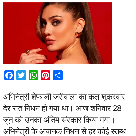
F
T
W
Pi
S
a
wi
h
nt
h
c
tt
at
er
ar
अभिनेत्री शेफाली जरीवाला का कल शुक्रवार
e
er
s
e
e
देर रात निधन हो गया था। आज शनिवार 28
b
A
st
जून को उनका अंतिम संस्कार किया गया।
o
p
अभिनेत्री के अचानक निधन से हर कोई स्तब्ध
o
p