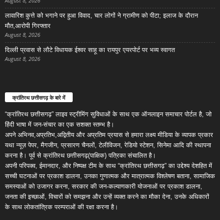
August 8, 2026
लावारिश कुत्ते को भगाने पर हुआ विवाद, चार लोगों ने ग्रामीण को पीटा; इलाज के दौरान
मौत,आरोपी गिरफ्तार
August 8, 2026
दिल्ली प्रवास से लौटे विधायक ईश्वर साहू का रायपुर एयरपोर्ट पर भव्य स्वागत
August 8, 2026
क्रांतिरथ छत्तीसगढ़ के बारे में
“क्रांतिरथ छत्तीसगढ़” लाइव स्ट्रीमिंग सुविधाओं के साथ एक ऑनलाइन समाचार पोर्टल है, जो
हिंदी भाषा में जन-संचार का एक सशक्त स्तम्भ है।
अपने अभिनव,अप्रतिभ,अद्वितीय और अप्रतिम प्रयास से हमारा लक्ष्य मीडिया के व्यापक प्रकार
यथा न्यूज़ पेपर, मैगजीन, प्रसारण चैनलों, टेलीविजन, रेडियो स्टेशन, सिनेमा आदि की स्थापना
करना है। पूर्व से क्रांतिरथ छत्तीसगढ़(पाक्षिक) पत्रिका संचालित है।
अपनी परिपक्व, ईमानदार, और निष्पक्ष टीम के साथ “क्रांतिरथ छत्तीसगढ़” का उद्देश्य देशहित में
सच्ची घटनाओं पर प्रकाश डालना, उनका गुणात्मक और मात्रात्मक विश्लेषण बताना, सामाजिक
समस्याओं को उजागर करना, सरकार की जन-कल्याणकारी योजनाओं पर प्रकाश डालना,
जनता की इच्छाओं, विचारों को समझना और उन्हें व्यक्त करने का मौका देना, उनके अधिकारों
के साथ लोकतांत्रिक परम्पराओं की रक्षा करना है।