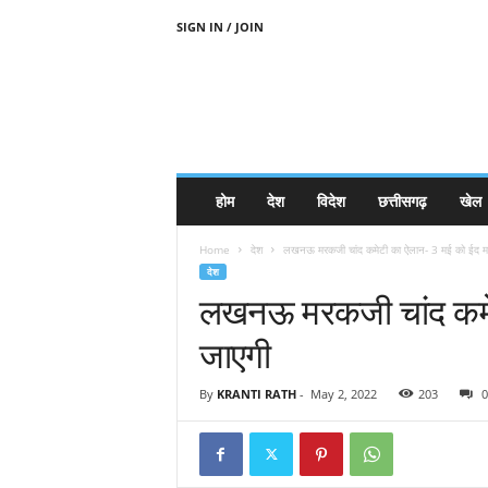
SIGN IN / JOIN
होम
देश
विदेश
छत्तीसगढ़
खेल
Home
देश
लखनऊ मरकजी चांद कमेटी का ऐलान- 3 मई को ईद म
देश
लखनऊ मरकजी चांद कमेट
जाएगी
By
KRANTI RATH
-
May 2, 2022
203
0