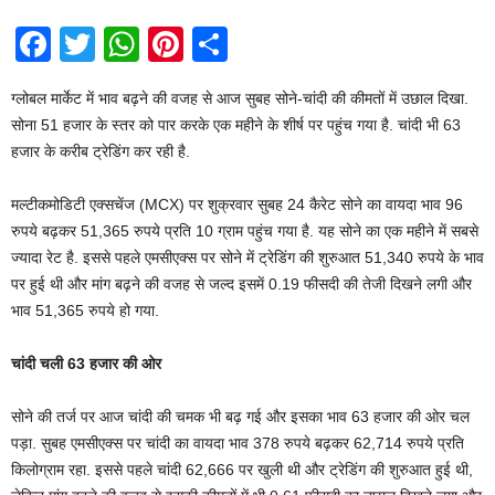
F
T
W
Pi
S
a
wi
h
nt
h
ग्‍लोबल मार्केट में भाव बढ़ने की वजह से आज सुबह सोने-चांदी की कीमतों में उछाल दिखा.
c
tt
at
er
ar
सोना 51 हजार के स्‍तर को पार करके एक महीने के शीर्ष पर पहुंच गया है. चांदी भी 63
e
er
s
e
e
हजार के करीब ट्रेडिंग कर रही है.
b
A
st
मल्‍टीकमोडिटी एक्‍सचेंज (MCX) पर शुक्रवार सुबह 24 कैरेट सोने का वायदा भाव 96
o
p
रुपये बढ़कर 51,365 रुपये प्रति 10 ग्राम पहुंच गया है. यह सोने का एक महीने में सबसे
o
p
ज्‍यादा रेट है. इससे पहले एमसीएक्‍स पर सोने में ट्रेडिंग की शुरुआत 51,340 रुपये के भाव
k
पर हुई थी और मांग बढ़ने की वजह से जल्‍द इसमें 0.19 फीसदी की तेजी दिखने लगी और
भाव 51,365 रुपये हो गया.
चांदी चली 63 हजार की ओर
सोने की तर्ज पर आज चांदी की चमक भी बढ़ गई और इसका भाव 63 हजार की ओर चल
पड़ा. सुबह एमसीएक्‍स पर चांदी का वायदा भाव 378 रुपये बढ़कर 62,714 रुपये प्रति
किलोग्राम रहा. इससे पहले चांदी 62,666 पर खुली थी और ट्रेडिंग की शुरुआत हुई थी,