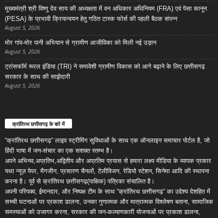
मुख्यमंत्री श्री विष्णु देव साय की अध्यक्षता में वन अधिकार अधिनियम (FRA) एवं पेसा कानून
(PESA) के प्रभावी क्रियान्वयन हेतु गठित टास्क फोर्स की पहली बैठक संपन्न
August 5, 2026
मोर गांव-मोर पानी अभियान से ग्रामीण आजीविका को मिली नई उड़ान
August 5, 2026
ट्रांसफॉर्म रूरल इंडिया (TRI) ने समावेशी ग्रामीण विकास को आगे बढ़ाने के लिए छत्तीसगढ़
सरकार के साथ की साझेदारी
August 5, 2026
क्रांतिरथ छत्तीसगढ़ के बारे में
“क्रांतिरथ छत्तीसगढ़” लाइव स्ट्रीमिंग सुविधाओं के साथ एक ऑनलाइन समाचार पोर्टल है, जो
हिंदी भाषा में जन-संचार का एक सशक्त स्तम्भ है।
अपने अभिनव,अप्रतिभ,अद्वितीय और अप्रतिम प्रयास से हमारा लक्ष्य मीडिया के व्यापक प्रकार
यथा न्यूज़ पेपर, मैगजीन, प्रसारण चैनलों, टेलीविजन, रेडियो स्टेशन, सिनेमा आदि की स्थापना
करना है। पूर्व से क्रांतिरथ छत्तीसगढ़(पाक्षिक) पत्रिका संचालित है।
अपनी परिपक्व, ईमानदार, और निष्पक्ष टीम के साथ “क्रांतिरथ छत्तीसगढ़” का उद्देश्य देशहित में
सच्ची घटनाओं पर प्रकाश डालना, उनका गुणात्मक और मात्रात्मक विश्लेषण बताना, सामाजिक
समस्याओं को उजागर करना, सरकार की जन-कल्याणकारी योजनाओं पर प्रकाश डालना,