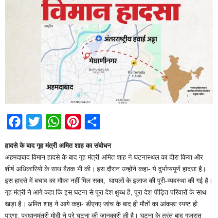
F
T
W
Pi
S
a
wi
h
nt
h
हादसे के बाद गृह मंत्री अमित शाह का संबोधन
c
tt
at
er
ar
अहमदाबाद विमान हादसे के बाद गृह मंत्री अमित शाह ने घटनास्थल का दौरा किया और
e
er
s
e
e
शीर्ष अधिकारियों के साथ बैठक भी की। इस दौरान उन्होंने कहा- ये दुर्भाग्यपूर्ण हादसा है।
b
A
st
इस हादसे में बचाव का मौका नहीं मिल सका, घायलों के इलाज की पूरी-व्यवस्था की गई है।
गृह मंत्री ने आगे कहा कि इस घटना से पूरा देश क्षुब्ध है, पूरा देश पीड़ित परिवारों के साथ
o
p
खड़ा है। अमित शाह ने आगे कहा- डीएनए जांच के बाद ही मौतों का आंकड़ा स्पष्ट हो
o
p
पाएगा, प्रधानमंत्री मोदी ने पूरे घटना की जानकारी ली है। घटना के तुरंत बाद गुजरात