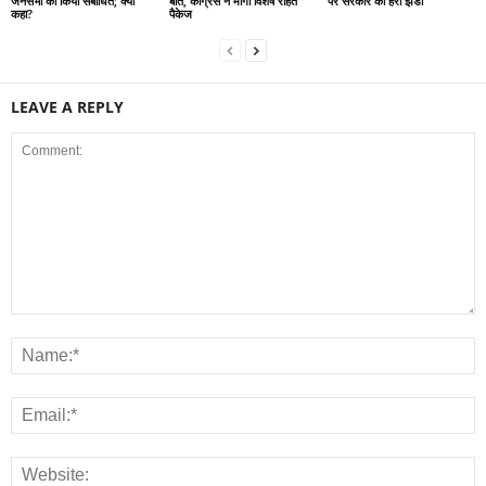
जनसभा को किया संबोधित; क्या
बात, कांग्रेस ने मांगा विशेष राहत
पर सरकार की हरी झंडी
कहा?
पैकेज
LEAVE A REPLY