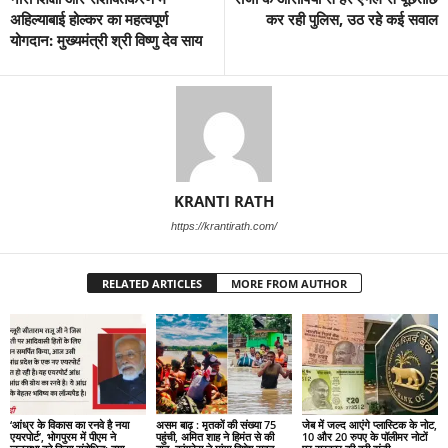
अहिल्याबाई होल्कर का महत्वपूर्ण
कर रही पुलिस, उठ रहे कई सवाल
योगदान: मुख्यमंत्री श्री विष्णु देव साय
KRANTI RATH
https://krantirath.com/
RELATED ARTICLES
MORE FROM AUTHOR
‘आंध्र के विकास का रनवे है नया
असम बाढ़ : मृतकों की संख्या 75
जेब में जल्द आएंगे प्लास्टिक के नोट,
एयरपोर्ट’, भोगपुरम में पीएम ने
पहुंची, अमित शाह ने हिमंत से की
10 और 20 रुपए के पॉलीमर नोटों