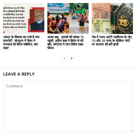
‘आंध्र के विकास का रनवे है नया
असम बाढ़ : मृतकों की संख्या 75
जेब में जल्द आएंगे प्लास्टिक के नोट,
एयरपोर्ट’, भोगपुरम में पीएम ने
पहुंची, अमित शाह ने हिमंत से की
10 और 20 रुपए के पॉलीमर नोटों
जनसभा को किया संबोधित; क्या
बात, कांग्रेस ने मांगा विशेष राहत
पर सरकार की हरी झंडी
कहा?
पैकेज
LEAVE A REPLY